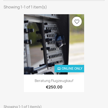
Showing 1-1 of 1 item(s)
favorite_border
ONLINE ONLY
Beratung Flugzeugkauf
€250.00
Showing 1-1 of 1 item(s)