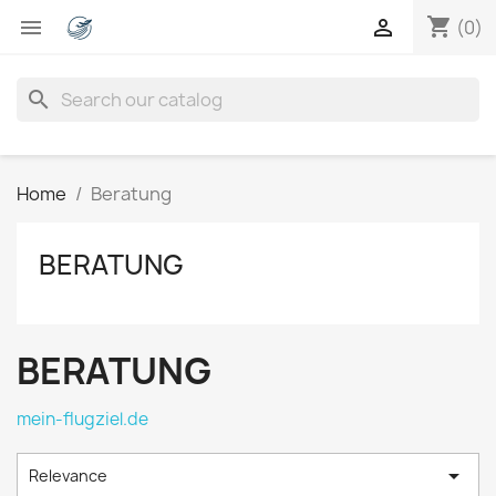
shopping_cart


(0)
search
Home
Beratung
BERATUNG
BERATUNG
mein-flugziel.de

Relevance