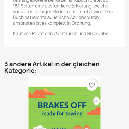
Das angebotene Benutzerhandbuch bietet auf
184 Seiten eine ausführliche Erklärung, welche
von vielen farbigen Bildern unterstützt wird. Das
Buch hat leichte äußerliche Abriebspuren,
ansonsten ist es komplett in Ordnung.
Kauf von Privat ohne Umtausch und Rückgabe.
3 andere Artikel in der gleichen
Kategorie:
favorite_border