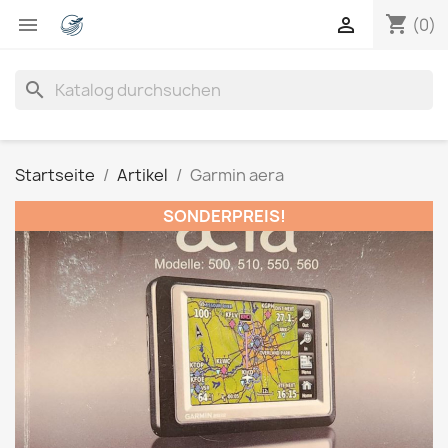
shopping_cart


(0)
search
Startseite
Artikel
Garmin aera
SONDERPREIS!